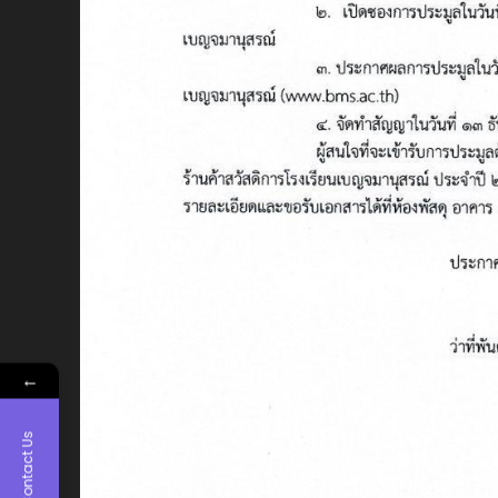
←
Contact Us