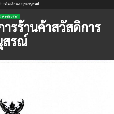
ิการโรงเรียนเบญจมานุสรณ์
ราคา-สอบราคา
ารร้านค้าสวัสดิการ
ุสรณ์