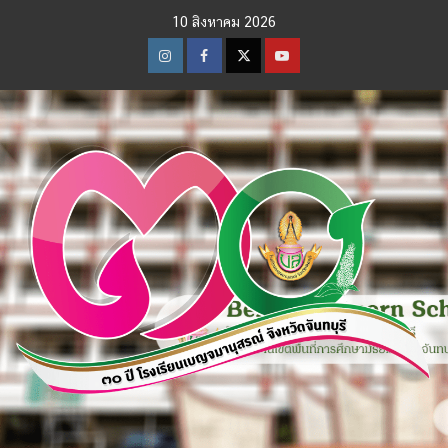
Skip
10 สิงหาคม 2026
to
content
Instagram
Facebook
Twitter
Youtube