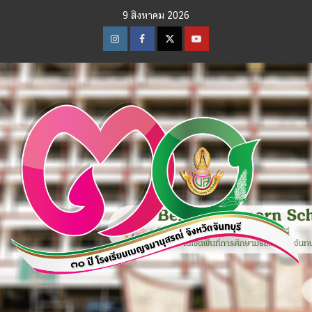
Skip
9 สิงหาคม 2026
to
content
Instagram
Facebook
Twitter
Youtube