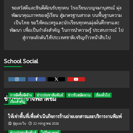
ขอสวัสดีและยินดีต้อนรับทุกคน โรงเรียนเบญจมานุสรณ์ มุ่ง
พัฒนาคุณภาพของผู้เรียน สู่มาตรฐานสากล บนพื้นฐานความ
เป็นไทย ขอให้คณะครูและนักเรียนทุกคนมุ่งมั่นศึกษาและ
พัฒนา เพื่อเป็นกำลังสำคัญ ในการนำความรู้ ประสบการณ์ ไป
สู่การผลักดันให้ประเทศชาติเจริญก้าวหน้าสืบไป
School Social
Instagram
Facebook
Twitter
Youtube
การจัดซื้อจัดจ้าง
ข่าวประชาสัมพันธ์
ข่าวรับสมัครงาน
เรื่องทั่วไป
ข่าวที่คุณอาจพลาดชม
เรื่องสำคัญ
ให้เช่าพื้นที่เพื่อดำเนินกิจการร้านถ่ายเอกสารและบริการงานพิมพ์
22 กรกฎาคม 2026
ผู้ดูแลเว็บ
ข่าวประชาสัมพันธ์
ไม่มีหมวดหมู่