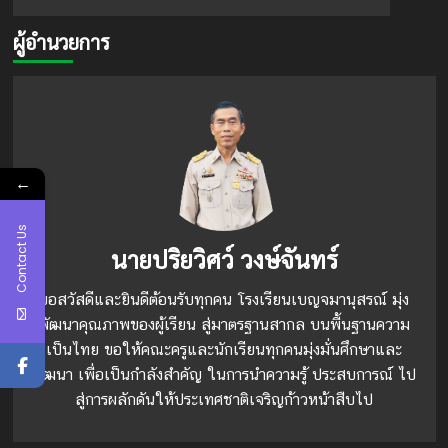
more
ได้
about
รับ
ผู้อำนวยการ
กิจกรรม
การ
ยก
เลื่อน
ระดับ
วิทยฐานะ
ผล
ตาม
สัมฤทธิ์
เกณฑ์
ทางการ
วPA
เรียน
วิชา
←
ภาษา
ไทย
Contact Us
นายปริยวิศว์ วงษ์จันทร์
ขอสวัสดีและยินดีต้อนรับทุกคน โรงเรียนเบญจมานุสรณ์ มุ่ง
พัฒนาคุณภาพของผู้เรียน สู่มาตรฐานสากล บนพื้นฐานความ
เป็นไทย ขอให้คณะครูและนักเรียนทุกคนมุ่งมั่นศึกษาและ
พัฒนา เพื่อเป็นกำลังสำคัญ ในการนำความรู้ ประสบการณ์ ไป
สู่การผลักดันให้ประเทศชาติเจริญก้าวหน้าสืบไป