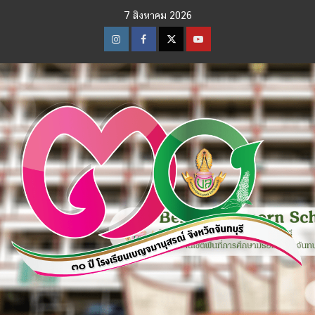
Skip
7 สิงหาคม 2026
to
content
Instagram
Facebook
Twitter
Youtube