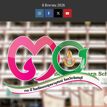
Skip
8 สิงหาคม 2026
to
content
Instagram
Facebook
Twitter
Youtube