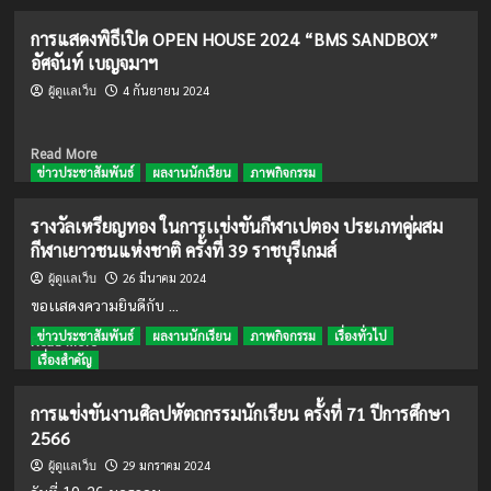
about
ครู
ส่ง
การแสดงพิธีเปิด OPEN HOUSE 2024 “BMS SANDBOX”
เสริม
อัศจันท์ เบญจมาฯ
ศีล
ธรรม
4 กันยายน 2024
ผู้ดูแลเว็บ
นักเรียน
มัธยมศึกษา
ตอน
Read
Read More
ปลาย
more
ข่าวประชาสัมพันธ์
ผลงานนักเรียน
ภาพกิจกรรม
about
การ
รางวัลเหรียญทอง ในการเเข่งขันกีฬาเปตอง ประเภทคู่ผสม
แสดง
กีฬาเยาวชนแห่งชาติ ครั้งที่ 39 ราชบุรีเกมส์
พิธี
เปิด
26 มีนาคม 2024
ผู้ดูแลเว็บ
OPEN
ขอเเสดงความยินดีกับ ...
HOUSE
ข่าวประชาสัมพันธ์
ผลงานนักเรียน
ภาพกิจกรรม
เรื่องทั่วไป
2024
Read
Read More
“BMS
more
เรื่องสำคัญ
SANDBOX”
about
อัศ
รางวัล
การแข่งขันงานศิลปหัตถกรรมนักเรียน ครั้งที่ 71 ปีการศึกษา
จันท์
เหรียญ
2566
เบญจ
ทอง
มาฯ
ใน
29 มกราคม 2024
ผู้ดูแลเว็บ
การ