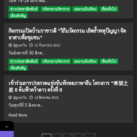
วันที่ 19-26 มกราคม ...
เเข่ง
ข่าวประชาสัมพันธ์
บริหารงานวิชาการ
ผลงานนักเรียน
เรื่องทั่วไป
ขัน
Read
Read More
กีฬา
more
เรื่องสำคัญ
เปตอง
about
ประเภท
การ
กิจกรรมเปิดบ้านราชาวดี “วิถีนวัตกรรม เลิศล้ำพหุปัญญา จิต
คู่ผสม
แข่งขัน
อาสาเพื่อชุมชน”
กีฬา
งาน
เยาวชน
ศิลป
12 กันยายน 2022
ผู้ดูแลเว็บ
แห่ง
หัตถกรรม
วันอังคารที่ 30 สิงห...
ชาติ
นักเรียน
ข่าวประชาสัมพันธ์
บริหารงานวิชาการ
ผลงานนักเรียน
เรื่องทั่วไป
ครั้ง
ครั้ง
Read
Read More
ที่
ที่
more
เรื่องสำคัญ
39
71
about
ราชบุรี
ปี
กิจกรรม
เข้าร่วมการประกวดแข่งขันทักษะภาษาจีน โครงการ “希望之
เกมส์
การ
เปิด
星 8 ค้นฟ้าคว้าดาว ครั้งที่ 8
ศึกษา
บ้าน
2566
ราชาวดี
14 สิงหาคม 2022
ผู้ดูแลเว็บ
“วิถี
วันศุกร์ที่ 5 สิงหาค...
นวัตกรรม
เลิศ
Read
Read More
ล้ำ
more
←
พหุ
about
ปัญญา
เข้า