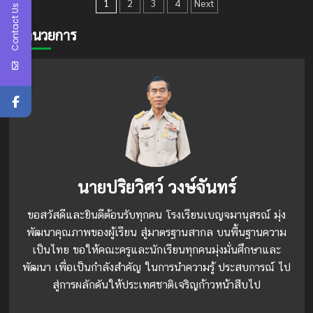
Posts
จิต
ร่วม
1
2
3
4
Next
Contact Us
อาสา
การ
pagination
เพื่อ
ประกวด
ผู้อำนวยการ
ชุมชน”
แข่งขัน
ทักษะ
ภาษา
จีน
โครงการ
“希
望
之
星
8
ค้น
นายปริยวิศว์ วงษ์จันทร์
ฟ้า
คว้า
ขอสวัสดีและยินดีต้อนรับทุกคน โรงเรียนเบญจมานุสรณ์ มุ่ง
ดาว
ครั้ง
พัฒนาคุณภาพของผู้เรียน สู่มาตรฐานสากล บนพื้นฐานความ
ที่
เป็นไทย ขอให้คณะครูและนักเรียนทุกคนมุ่งมั่นศึกษาและ
8
พัฒนา เพื่อเป็นกำลังสำคัญ ในการนำความรู้ ประสบการณ์ ไป
สู่การผลักดันให้ประเทศชาติเจริญก้าวหน้าสืบไป