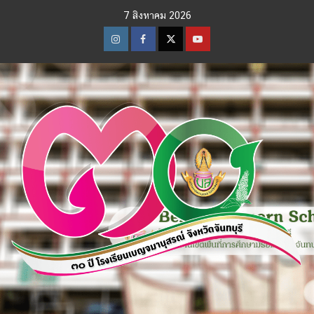
Skip
7 สิงหาคม 2026
to
content
Instagram
Facebook
Twitter
Youtube