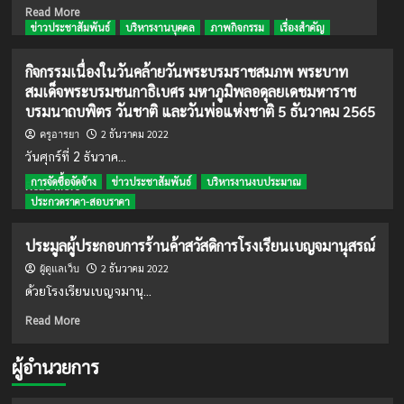
Read
การ
Read More
more
ข่าวประชาสัมพันธ์
บริหารงานบุคคล
ภาพกิจกรรม
เรื่องสำคัญ
เสนอ
about
ราคา
ประกวด
ประมูล
กิจกรรมเนื่องในวันคล้ายวันพระบรมราชสมภพ พระบาท
ราคา
ร้าน
สมเด็จพระบรมชนกาธิเบศร มหาภูมิพลอดุลยเดชมหาราช
ซื้อ
ค้า
บรมนาถบพิตร วันชาติ และวันพ่อแห่งชาติ 5 ธันวาคม 2565
ครุภัณฑ์
สวัสดิการ
ยาน
โรงเรียน
2 ธันวาคม 2022
ครูอารยา
พาหนะ
เบญจ
วันศุกร์ที่ 2 ธันวาค...
ขนาด
มา
12
การจัดซื้อจัดจ้าง
ข่าวประชาสัมพันธ์
บริหารงานงบประมาณ
นุ
Read
Read More
ที่
สรณ์
more
ประกวดราคา-สอบราคา
นั่ง(ดีเซล)
about
กิจกรรม
ประมูลผู้ประกอบการร้านค้าสวัสดิการโรงเรียนเบญจมานุสรณ์
เนื่อง
2 ธันวาคม 2022
ใน
ผู้ดูแลเว็บ
วัน
ด้วยโรงเรียนเบญจมานุ...
คล้าย
Read
วันพระ
Read More
more
บรม
about
ราช
ผู้อำนวยการ
ประมูล
สมภพ
ผู้
พระบาท
ประกอบ