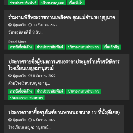
more
ข่าวประชาสัมพันธ์
บริหารงานบุคคล
เรื่องทั่วไป
ประกวด
about
ราคา
วัน
ซื้อ
ร่วมงานพิธีพระราชทานเพลิงศพ คุณแม่อำนวย บุญนาค
พ่อ
ครุภัณฑ์
13 ธันวาคม 2022
แห่ง
ผู้ดูแลเว็บ
ยาน
ชาติ
พาหนะ
วันพฤหัสบดีที่ 8 ธัน...
5
ขนาด
Read
ธันวาคม
Read More
12
more
การจัดซื้อจัดจ้าง
ข่าวประชาสัมพันธ์
บริหารงานงบประมาณ
เรื่องสำคัญ
2565
ที่
about
นั่ง
ร่วม
(ดีเซล)
ประกาศรายชื่อผู้ชนะการเสนอราคาประมูลร้านค้าสวัสดิการ
งาน
โรงเรียนเบญจมานุสรณ์
พิธี
พระราชทาน
8 ธันวาคม 2022
ผู้ดูแลเว็บ
เพลิง
ด้วยโรงเรียนเบญจมานุ...
ศพ
การจัดซื้อจัดจ้าง
ข่าวประชาสัมพันธ์
บริหารงานงบประมาณ
คุณ
Read
Read More
แม่
more
ประกวดราคา-สอบราคา
อำนวย
about
บุญนาค
ประกาศ
ประกวดราคาซื้อครุภัณฑ์ยานพาหนะ ขนาด 12 ที่นั่ง(ดีเซล)
ราย
6 ธันวาคม 2022
ชื่อ
ผู้ดูแลเว็บ
ผู้
โรงเรียนเบญจมานุสรณ์...
ชนะ