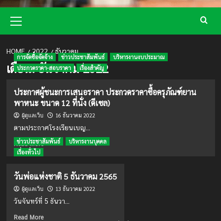
Primary
Menu
HOME
2022
ธันวาคม
การจัดซื้อจัดจ้าง
ข่าวประชาสัมพันธ์
บริหารงานงบประมาณ
เดือน:
ธันวาคม 2022
ประกวดราคา-สอบราคา
เรื่องสำคัญ
ประกาศผู้ชนะการเสนอราคา ประกวดราคาซื้อครุภัณฑ์ยาน
พาหนะ ขนาด 12 ที่นั่ง (ดีเซล)
16 ธันวาคม 2022
ผู้ดูแลเว็บ
ตามประกาศโรงเรียนเบญ...
ข่าวประชาสัมพันธ์
บริหารงานบุคคล
Read
Read More
more
เรื่องทั่วไป
about
ประกาศ
วันพ่อแห่งชาติ 5 ธันวาคม 2565
ผู้
13 ธันวาคม 2022
ชนะ
ผู้ดูแลเว็บ
การ
วันจันทร์ที่ 5 ธันวา...
เสนอ
Read
ราคา
Read More