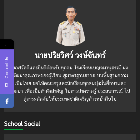
สมเด็จ
การ
พระบรม
ร้าน
ชน
ค้า
กา
สวัสดิการ
ธิเบ
โรงเรียน
ศร
เบญจ
มหา
มา
ภูมิพล
←
นุ
อดุลย
นายปริยวิศว์ วงษ์จันทร์
สรณ์
เดช
Contact Us
มหาราช
บรม
ขอสวัสดีและยินดีต้อนรับทุกคน โรงเรียนเบญจมานุสรณ์ มุ่ง
นาถ
พัฒนาคุณภาพของผู้เรียน สู่มาตรฐานสากล บนพื้นฐานความ
บพิตร
เป็นไทย ขอให้คณะครูและนักเรียนทุกคนมุ่งมั่นศึกษาและ
วัน
ชาติ
พัฒนา เพื่อเป็นกำลังสำคัญ ในการนำความรู้ ประสบการณ์ ไป
และ
สู่การผลักดันให้ประเทศชาติเจริญก้าวหน้าสืบไป
วัน
พ่อ
แห่ง
ชาติ
School Social
5
ธันวาคม
2565