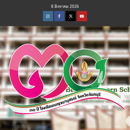
Skip
8 สิงหาคม 2026
to
content
Instagram
Facebook
Twitter
Youtube