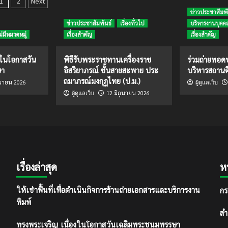
osts
1
2
Next
เมือง
pagination
ข่าวประชาสัมพั
จันทบุรี
ข่าวประชาสัมพันธ์
เรื่องทั่วไป
บริหารงานบุคค
ม่มีหมวดหมู่
เรื่องสำคัญ
เรื่องสำคัญ
งในโอกาสวัน
พิธีรับพระราชทานเครื่องราช
ร่วมถ่ายทอ
ษา
อิสริยาภรณ์ ชั้นสายสะพาย ประ
บริหารสถานศ
ถมาภรณ์มงกุฎไทย (ป.ม.)
ุนายน 2026
ผู้ดูแลเว็บ
12 มิถุนายน 2026
ผู้ดูแลเว็บ
เรื่องล่าสุด
ห
กร
ให้เช่าพื้นที่เพื่อดำเนินกิจการร้านถ่ายเอกสารและบริการงาน
พิมพ์
สำ
ทรงพระเจริญ เนื่องในโอกาสวันเฉลิมพระชนมพรรษา