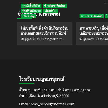
P
จัด
การจัดซื้อจัดจ้าง
ข่าวประชาสัมพันธ์
อบรม
ข่าวรับสมัครงาน
เรื่องทั่วไป
ข่าวที่คุณอาจพลาดชม
เชิง
เรื่องสำคัญ
ข่าวประชาสัมพันธ์
ไ
ปฏิบัติ
การ
(Workshop)
ให้เช่าพื้นที่เพื่อดำเนินกิจการร้าน
ทรงพระเจริญ เนื่อ
ค่าย
ถ่ายเอกสารและบริการงานพิมพ์
เฉลิมพระชนมพรร
Hotspot
22 กรกฎาคม 2026
15 มิถ
ผู้ดูแลเว็บ
ผู้ดูแลเว็บ
Teacher
at
Chanthaburi
โรงเรียนเบญจมานุสรณ์
ตั้งอยู่ ณ เลขที่ 1/7 ถนนแผ่นดินทอง ตำบลตลาด
อำเภอเมือง จังหวัดจันทบุรี 22000
Email : bms_school@hotmail.com