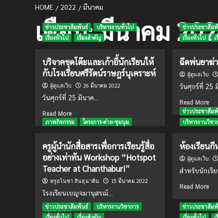
HOME
2022
มีนาคม
เดือน:
มีนาคม 20
ข่าวประชาสัมพันธ์
บริหารงานทั่วไป
ข่าวประชาสัมพั
เรื่องทั่วไป
เรื่องสำคัญ
เรื่องทั่วไป
เ
บริจาคชุดโต๊ะและเก้าอี้นักเรียนให้
ฉีดพ่นยาฆ่า
กับโรงเรียนศรีรัตน์ราษฎร์นุเคราะห์
ผู้ดูแลเว็บ
26 มีนาคม 2022
ผู้ดูแลเว็บ
วันศุกร์ที่ 25 
วันศุกร์ที่ 25 มีนาค...
Re
Read More
mo
ข่าวประชาสัมพั
Read
Read More
ab
more
ภาพกิจกรรม
โครงการ-ค่าย-ชุมนุม
บริหารงานวิชา
ฉีด
about
พ่น
บริจาค
ครูผู้นำนักสื่อสารเพื่อการเรียนรู้สื่อ
ห้องเรียนกี
ยา
ชุด
อย่างเท่าทัน Workshop “Hotspot
ฆ่า
โต๊ะ
ผู้ดูแลเว็บ
เชื้อ
Teacher at Chanthaburi”
และ
สำหรับนักเรีย
โค
เก้าอี้
15 มีนาคม 2022
ครูอโนชา สินธุนาคิน
วิด
Re
นักเรียน
Read More
โรงเรียนเบญจมานุสรณ์...
mo
ให้
ab
กับ
ข่าวประชาสัมพันธ์
บริหารงานวิชาการ
ข่าวประชาสัมพั
Read
Read More
ห้อ
โรงเรียน
more
เรื่องทั่วไป
เรื่องสำคัญ
เรื่องทั่วไป
เ