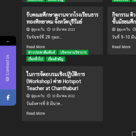
กีฬ
ศรี
about
รัตน์
ครู
รับคณะศึกษาดูงานจากโรงเรียนธาร
กิจกรรม ติ
ราษฎร์
ผู้นำ
ทองพิทยาคม จังหวัดบุรีรัมย์
นุ
ชั้นมัธยมศึก
นัก
เคราะห์
สื่อสาร
10 มีนาคม 2022
ผู้ดูแลเว็บ
ผู้ดูแลเว็บ
เพื่อ
วันจันทร์ที่ 28 กุมภ...
วันที่ 9-10 มี
←
การ
เรียน
Read
Re
Read More
Read More
รู้
more
mo
ข่าวประชาสัมพันธ์
บริหารงานวิชาการ
Contact Us
สื่อ
about
ab
เรื่องทั่วไป
เรื่องสำคัญ
อย่าง
รับ
กิจ
เท่า
คณะ
ติว
ในการจัดอบรมเชิงปฏิบัติการ
ทัน
ศึกษา
GA
(Workshop) ค่าย Hotspot
Workshop
ดู
สำห
“Hotspot
งาน
นัก
Teacher at Chanthaburi
Teacher
จาก
ชั้น
10 มีนาคม 2022
ผู้ดูแลเว็บ
at
โรงเรียน
มัธ
Chanthaburi”
วันอังคารที่ 8 มีนาค...
ธาร
ปี
ทอง
ที่
Read
Read More
พิทยาคม
6
more
จังหวัด
about
บุรีรัมย์
ใน
การ