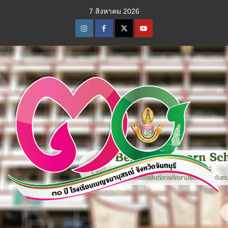
Skip
7 สิงหาคม 2026
to
content
Instagram
Facebook
Twitter
Youtube