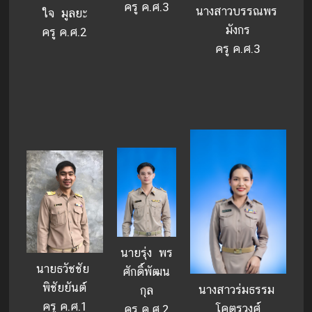
ครู ค.ศ.3
นางสาวบรรณพร
ใจ มูลยะ
มังกร
ครู ค.ศ.2
ครู ค.ศ.3
นายรุ่ง พร
นายธวัชชัย
ศักดิ์พัฒน
พิชัยยันต์
นางสาวร่มธรรม
กุล
ครู ค.ศ.1
โคตรวงศ์
ครู ค.ศ.2