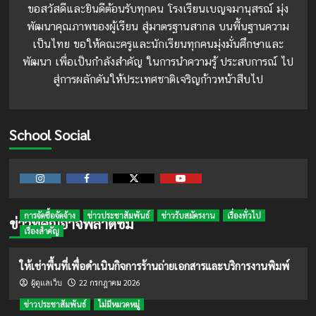
ขอสวัสดีและยินดีต้อนรับทุกคน โรงเรียนเบญจมานุสรณ์ มุ่ง
พัฒนาคุณภาพของผู้เรียน สู่มาตรฐานสากล บนพื้นฐานความ
เป็นไทย ขอให้คณะครูและนักเรียนทุกคนมุ่งมั่นศึกษาและ
พัฒนา เพื่อเป็นกำลังสำคัญ ในการนำความรู้ ประสบการณ์ ไป
สู่การผลักดันให้ประเทศชาติเจริญก้าวหน้าสืบไป
School Social
Instagram
Facebook
Twitter
Youtube
การจัดซื้อจัดจ้าง
ข่าวประชาสัมพันธ์
ข่าวรับสมัครงาน
เรื่องทั่วไป
ข่าวที่คุณอาจพลาดชม
เรื่องสำคัญ
ให้เช่าพื้นที่เพื่อดำเนินกิจการร้านถ่ายเอกสารและบริการงานพิมพ์
22 กรกฎาคม 2026
ผู้ดูแลเว็บ
ข่าวประชาสัมพันธ์
ไม่มีหมวดหมู่