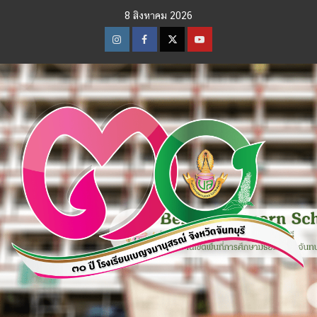
Skip
8 สิงหาคม 2026
to
content
Instagram
Facebook
Twitter
Youtube