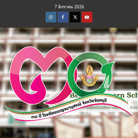
Skip
7 สิงหาคม 2026
to
content
Instagram
Facebook
Twitter
Youtube