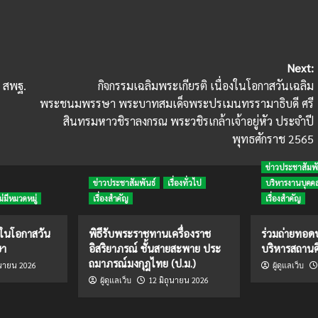
Next:
 สพฐ.
กิจกรรมเฉลิมพระเกียรติ เนื่องในโอกาสวันเฉลิม
พระชนมพรรษา พระบาทสมเด็จพระปรเมนทรรามาธิบดี ศรี
สินทรมหาวชิราลงกรณ พระวชิรเกล้าเจ้าอยู่หัว ประจำปี
พุทธศักราช 2565
ข่าวประชาสัมพั
ข่าวประชาสัมพันธ์
เรื่องทั่วไป
บริหารงานบุคค
ม่มีหมวดหมู่
เรื่องสำคัญ
เรื่องสำคัญ
งในโอกาสวัน
พิธีรับพระราชทานเครื่องราช
ร่วมถ่ายทอ
ษา
อิสริยาภรณ์ ชั้นสายสะพาย ประ
บริหารสถานศ
ถมาภรณ์มงกุฎไทย (ป.ม.)
ุนายน 2026
ผู้ดูแลเว็บ
12 มิถุนายน 2026
ผู้ดูแลเว็บ