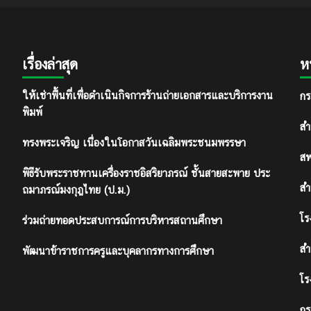
เรื่องล่าสุด
ห
กร
ให้เช่าพื้นที่เพื่อดำเนินกิจการร้านถ่ายเอกสารและบริการงาน
พิมพ์
สำ
ทรงพระเจริญ เนื่องในโอกาสวันเฉลิมพระชนมพรรษา
สพ
พิธีรับพระราชทานเครื่องราชอิสริยาภรณ์ ชั้นสายสะพาย ประ
สำ
ถมาภรณ์มงกุฎไทย (ป.ม.)
โร
ร่วมถ่ายทอดประสบการณ์การบริหารสถานศึกษา
สำ
พัฒนาข้าราชการครูและบุคลากรทางการศึกษา
โร
กร