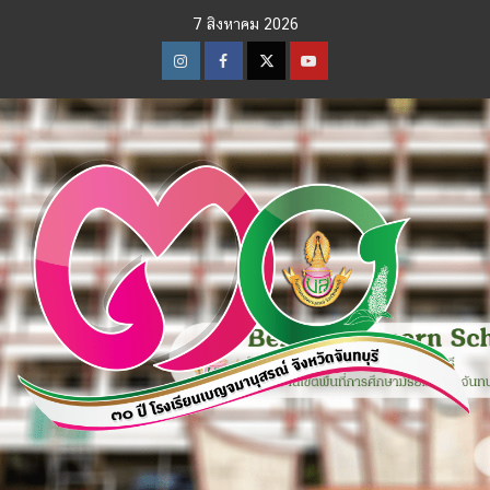
Skip
7 สิงหาคม 2026
to
content
Instagram
Facebook
Twitter
Youtube