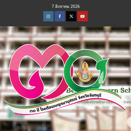
Skip
7 สิงหาคม 2026
to
content
Instagram
Facebook
Twitter
Youtube