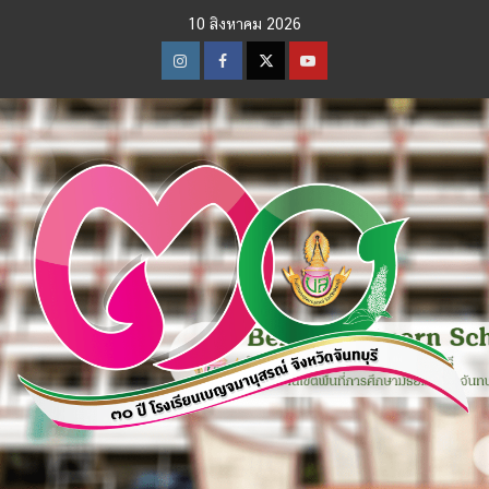
Skip
10 สิงหาคม 2026
to
content
Instagram
Facebook
Twitter
Youtube