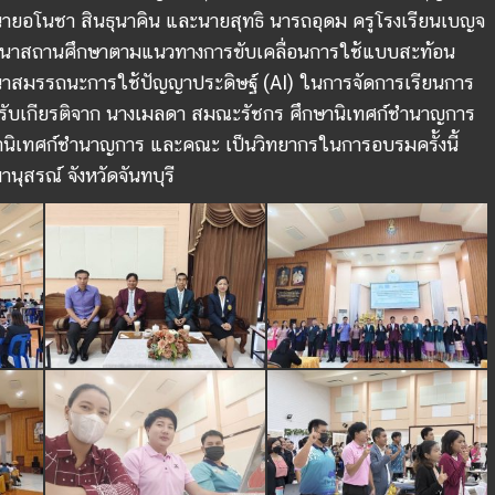
นายอโนชา สินธุนาคิน และนายสุทธิ นารถอุดม ครูโรงเรียนเบญจ
รพัฒนาสถานศึกษาตามแนวทางการขับเคลื่อนการใช้แบบสะท้อน
มรรถนะการใช้ปัญญาประดิษฐ์ (AI) ในการจัดการเรียนการ
้รับเกียรติจาก นางเมลดา สมณะรัชกร ศึกษานิเทศก์ชำนาญการ
านิเทศก์ชำนาญการ และคณะ เป็นวิทยากรในการอบรมครั้งนี้
สรณ์ จังหวัดจันทบุรี