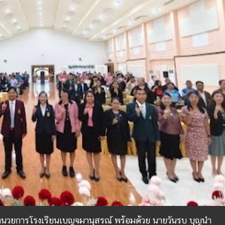
ผู้อำนวยการโรงเรียนเบญจมานุสรณ์ พร้อมด้วย นายวันรบ บุญนำ