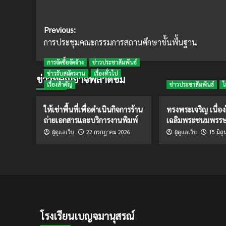
Post
Previous:
การประชุมคณะกรรมการสถานศึกษาขั้นพื้นฐาน
navigation
การจัดซื้อจัดจ้าง
ข่าวประชาสัมพันธ์
ข่าวรับสมัครงาน
เรื่องทั่วไป
ข่าวที่คุณอาจพลาดชม
เรื่องสำคัญ
ข่าวประชาสัมพันธ์
ไ
ให้เช่าพื้นที่เพื่อดำเนินกิจการร้าน
ทรงพระเจริญ เนื่อ
ถ่ายเอกสารและบริการงานพิมพ์
เฉลิมพระชนมพรร
22 กรกฎาคม 2026
15 มิถ
ผู้ดูแลเว็บ
ผู้ดูแลเว็บ
โรงเรียนเบญจมานุสรณ์