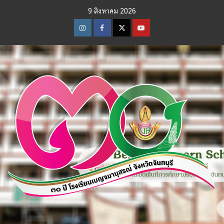
Skip
9 สิงหาคม 2026
to
content
Instagram
Facebook
Twitter
Youtube