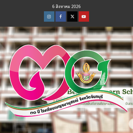
Skip
6 สิงหาคม 2026
to
content
Instagram
Facebook
Twitter
Youtube