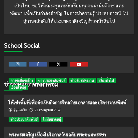
เป็นไทย ขอให้คณะครูและนักเรียนทุกคนมุ่งมั่นศึกษาและ
พัฒนา เพื่อเป็นกำลังสำคัญ ในการนำความรู้ ประสบการณ์ ไป
สู่การผลักดันให้ประเทศชาติเจริญก้าวหน้าสืบไป
School Social
Instagram
Facebook
Twitter
Youtube
การจัดซื้อจัดจ้าง
ข่าวประชาสัมพันธ์
ข่าวรับสมัครงาน
เรื่องทั่วไป
ข่าวที่คุณอาจพลาดชม
เรื่องสำคัญ
ให้เช่าพื้นที่เพื่อดำเนินกิจการร้านถ่ายเอกสารและบริการงานพิมพ์
22 กรกฎาคม 2026
ผู้ดูแลเว็บ
ข่าวประชาสัมพันธ์
ไม่มีหมวดหมู่
ทรงพระเจริญ เนื่องในโอกาสวันเฉลิมพระชนมพรรษา