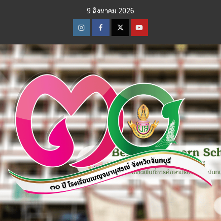
Skip
9 สิงหาคม 2026
to
content
Instagram
Facebook
Twitter
Youtube