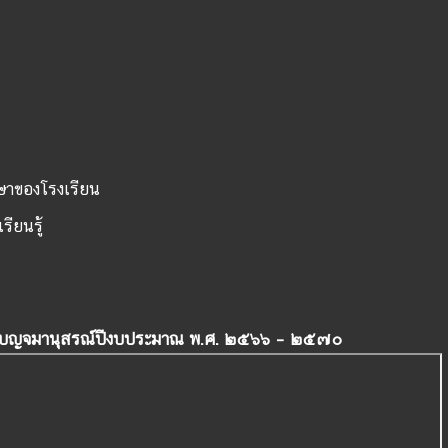
ษาของโรงเรียน
รียนรู้
เบญจมานุสรณ์ปีงบประมาณ พ.ศ. ๒๕๖๖ – ๒๕๗๐